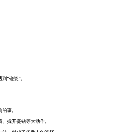
到“碰瓷”。
搞的事。
墙、撬开瓷钻等大动作。