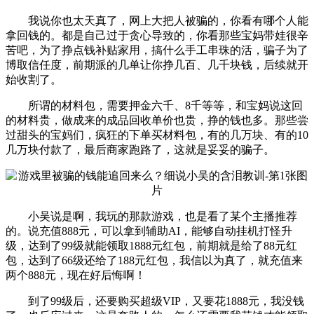
我说你也太天真了，网上大把人被骗的，你看有哪个人能
拿回钱的。都是自己过于贪心导致的，你看那些宝妈带娃很辛
苦吧，为了挣点钱补贴家用，搞什么手工串珠的活，骗子为了
博取信任度，前期派的几单让你挣几百、几千块钱，后续就开
始收割了。
所谓的材料包，需要押金六千、8千等等，和宝妈说这回
的材料贵，做成来的成品回收单价也贵，挣的钱也多。那些尝
过甜头的宝妈们，疯狂的下单买材料包，有的几万块、有的10
几万块付款了，最后商家跑路了，这就是妥妥的骗子。
小吴说是啊，我玩的那款游戏，也是看了某个主播推荐
的。说充值888元，可以拿到辅助AI，能够自动挂机打怪升
级，达到了99级就能领取1888元红包，前期就是给了88元红
包，达到了66级还给了188元红包，我信以为真了，就充值来
两个888元，现在好后悔啊！
到了99级后，还要购买超级VIP，又要花1888元，我没钱