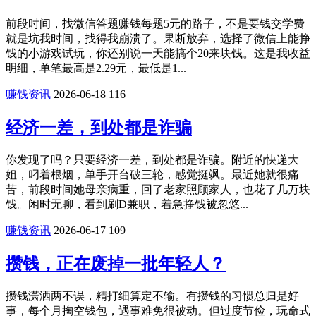
前段时间，找微信答题赚钱每题5元的路子，不是要钱交学费
就是坑我时间，找得我崩溃了。果断放弃，选择了微信上能挣
钱的小游戏试玩，你还别说一天能搞个20来块钱。这是我收益
明细，单笔最高是2.29元，最低是1...
赚钱资讯
2026-06-18
116
经济一差，到处都是诈骗
你发现了吗？只要经济一差，到处都是诈骗。附近的快递大
姐，叼着根烟，单手开台破三轮，感觉挺飒。最近她就很痛
苦，前段时间她母亲病重，回了老家照顾家人，也花了几万块
钱。闲时无聊，看到刷D兼职，着急挣钱被忽悠...
赚钱资讯
2026-06-17
109
攒钱，正在废掉一批年轻人？
攒钱潇洒两不误，精打细算定不输。有攒钱的习惯总归是好
事，每个月掏空钱包，遇事难免很被动。但过度节俭，玩命式