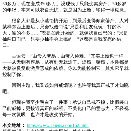
50多万，现在变成350多万。没现钱了只能变卖房产。50多岁
的年纪，本来可以衣食无忧，就是因为上瘾，输得一塌糊涂。
很多人都是从小赌怡情开始，到最后变得倾家荡产。人对
某样东西上瘾后，只会找借口说“只是和朋友玩玩，打的不
大，输的不多……”都是如此开始的。就像我自己想的：“只是
抽两口而已，只要少抽不会上瘾的。”这都是自我安慰的借
口。
古语云：“由俭入奢易，由奢入俭难。”其实上瘾也一样
——从无到有容易，从有到无就难了。烟瘾、赌瘾，本质都是
大脑被反复刺激后形成的依赖。你以为能控制它，其实它早就
控制了你。
回到主题，我又该如何戒烟呢？也许等我真正戒了才知晓
吧。
但现在我至少明白了一件事：承认自己戒不掉，比假装自
己能戒掉，更接近真正的戒断。不美化自己的意志力，不轻视
每一次复吸，也许才是改变的开始。
本文地址：
https://www.caiens.com/162.html