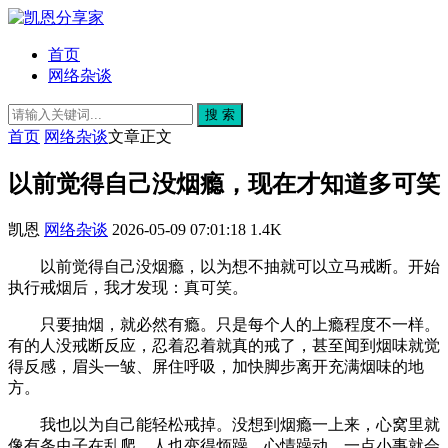
首页
网络杂谈
搜 索
首页
网络杂谈
文章正文
以前觉得自己没烟瘾，现在才知道多可笑
凯恩
网络杂谈
2026-05-09 07:01:18
1.4K
以前觉得自己没烟瘾，以为想不抽就可以立马戒断。开始
执行戒烟后，我才发现：真可笑。
只要抽烟，就必然有瘾。只是每个人的上瘾程度不一样。
有的人没戒断反应，忍着忍着就真的戒了，甚至闻到烟味就觉
得反感，眉头一皱、屏住呼吸，加快脚步离开充满烟味的地
方。
我也以为自己能轻松戒掉。没想到烟瘾一上来，心窝里就
像有条虫子在乱爬，人也变得烦躁，心情躁动，一点小事就会