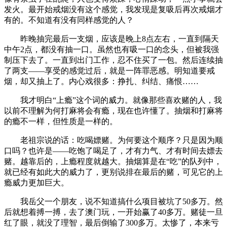
发火。最开始戒烟没有这个感觉，我发现是复吸后再次戒烟才
有的。不知道有没有同样感觉的人？
昨晚抽完最后一支烟，应该是晚上8点左右，一直到隔天
中午2点，都没有抽一口。虽然也有吸一口的念头，但被我强
制压下去了。一直到出门工作，忍不住买了一包。然后连续抽
了两支——享受的感觉过后，就是一阵罪恶感。明知道要戒
烟，却又抽上了。内心戏很多：挣扎、纠结、痛恨……
我才明白“上瘾”这个词的威力。就像那些喜欢赌的人，我
以前不理解为何打麻将会有瘾，现在也许懂了。抽烟和打麻将
的瘾不一样，但性质是一样的。
老祖宗说的话：吃喝嫖赌。为何要这个顺序？只是因为顺
口吗？也许是——吃饱了喝足了，才有力气、才有时间去嫖去
赌。越靠后的，上瘾程度就越大。抽烟算是在“吃”的队列中，
就已经有如此大的威力了，更别说排在最后的赌，可见它的上
瘾威力更加巨大。
我岳父一个朋友，说不知道搞什么项目被坑了50多万。然
后就想着搏一搏，去了澳门玩，一开始赢了40多万。赌徒一旦
红了眼，就没了理智，最后倒输了300多万。太惨了，本来亏