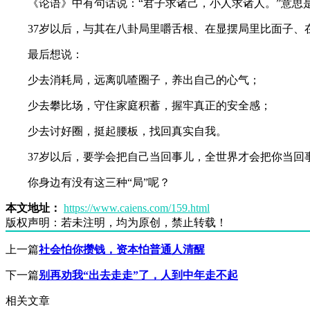
《论语》中有句话说：“君子求诸己，小人求诸人。”意思
37岁以后，与其在八卦局里嚼舌根、在显摆局里比面子
最后想说：
少去消耗局，远离叽喳圈子，养出自己的心气；
少去攀比场，守住家庭积蓄，握牢真正的安全感；
少去讨好圈，挺起腰板，找回真实自我。
37岁以后，要学会把自己当回事儿，全世界才会把你当
你身边有没有这三种“局”呢？
本文地址：
https://www.caiens.com/159.html
版权声明：
若未注明，均为原创，禁止转载！
上一篇
社会怕你攒钱，资本怕普通人清醒
下一篇
别再劝我“出去走走”了，人到中年走不起
相关文章