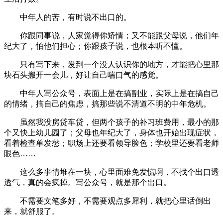
中年人的苦，有时说不出口的。
你跟同事说，人家觉得你矫情；又不能跟父母说，他们年
纪大了，怕他们担心；你跟孩子说，也根本听不懂。
只有写下来，发到一个没人认识你的地方，才能把心里那
块石头搬开一会儿，好让自己喘口气的感觉。
中年人写公众号，表面上是在搞副业，实际上是在搞自己
的情绪，搞自己的焦虑，搞那些说不清道不明的中年危机。
虽然我没房贷车贷，但两个孩子的补习班费用，最小的那
个又快上幼儿园了；父母也年纪大了，身体也开始出现症状，
看着检查单发愁；职场上还要看领导脸色；学校里还要看老师
眼色……
这么多事情堆在一块，心里面难免发慌啊，不找个出口透
透气，真的会疯掉。写公众号，就是那个出口。
不需要文笔多好，不需要观点多犀利，就把心里话倒出
来，就舒服了。