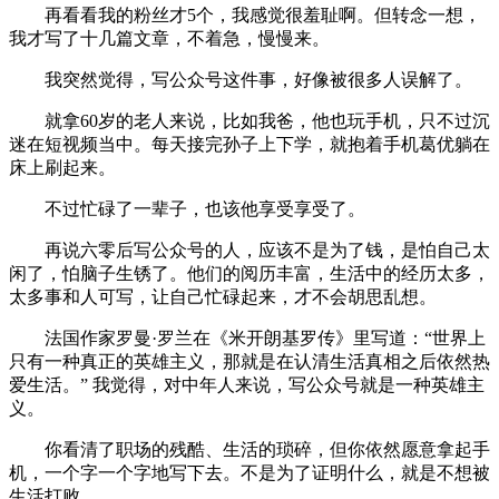
再看看我的粉丝才5个，我感觉很羞耻啊。但转念一想，
我才写了十几篇文章，不着急，慢慢来。
我突然觉得，写公众号这件事，好像被很多人误解了。
就拿60岁的老人来说，比如我爸，他也玩手机，只不过沉
迷在短视频当中。每天接完孙子上下学，就抱着手机葛优躺在
床上刷起来。
不过忙碌了一辈子，也该他享受享受了。
再说六零后写公众号的人，应该不是为了钱，是怕自己太
闲了，怕脑子生锈了。他们的阅历丰富，生活中的经历太多，
太多事和人可写，让自己忙碌起来，才不会胡思乱想。
法国作家罗曼·罗兰在《米开朗基罗传》里写道：“世界上
只有一种真正的英雄主义，那就是在认清生活真相之后依然热
爱生活。” 我觉得，对中年人来说，写公众号就是一种英雄主
义。
你看清了职场的残酷、生活的琐碎，但你依然愿意拿起手
机，一个字一个字地写下去。不是为了证明什么，就是不想被
生活打败。